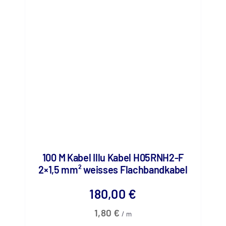
100 M Kabel Illu Kabel H05RNH2-F
2×1,5 mm² weisses Flachbandkabel
180,00
€
1,80
€
/
m