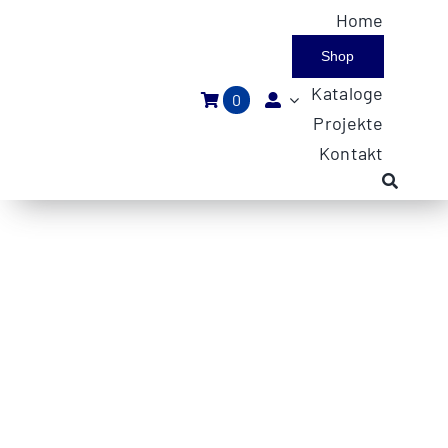
Zum
Home
Inhalt
Shop
springen
Kataloge
0
Projekte
Kontakt