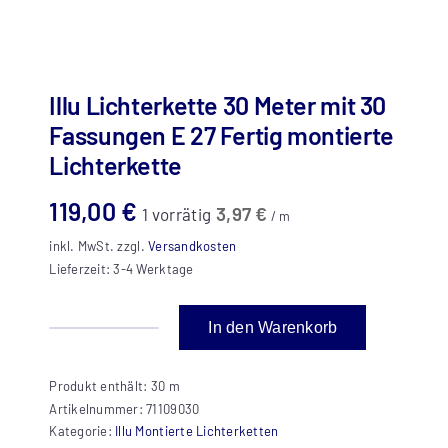
Illu Lichterkette 30 Meter mit 30
Fassungen E 27 Fertig montierte
Lichterkette
119,00
€
3,97
€
1 vorrätig
/
m
inkl. MwSt.
zzgl.
Versandkosten
Lieferzeit:
3-4 Werktage
In den Warenkorb
Illu
Lichterkette
Produkt enthält: 30
m
30
Artikelnummer:
71109030
Meter
Kategorie:
Illu Montierte Lichterketten