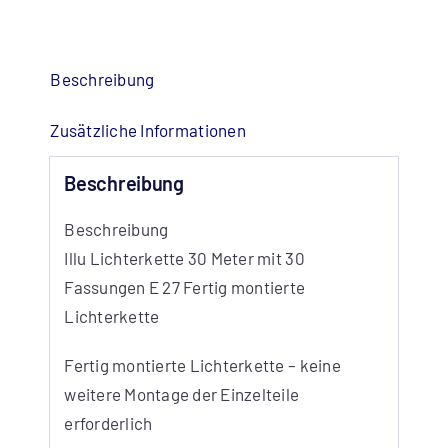
mit
30
Fassungen
Beschreibung
E
27
Zusätzliche Informationen
Fertig
Beschreibung
montierte
Lichterkette
Beschreibung
Menge
Illu Lichterkette 30 Meter mit 30
Fassungen E 27 Fertig montierte
Lichterkette
Fertig montierte Lichterkette – keine
weitere Montage der Einzelteile
erforderlich