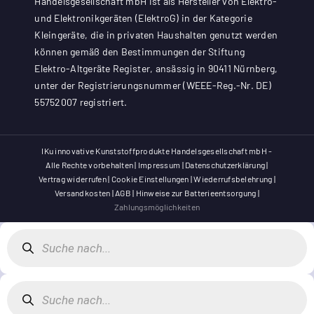
Handelsgesellschaft mbH ist als Hersteller von Elektro-
und Elektronikgeräten (ElektroG) in der Kategorie
Kleingeräte, die in privaten Haushalten genutzt werden
können gemäß den Bestimmungen der Stiftung
Elektro-Altgeräte Register, ansässig in 90411 Nürnberg,
unter der Registrierungsnummer (WEEE-Reg.-Nr. DE)
55752007 registriert.
IKu innovative Kunststoffprodukte Handelsgesellschaft mbH -
Alle Rechte vorbehalten |
Impressum
|
Datenschutzerklärung
|
Vertrag widerrufen
|
Cookie Einstellungen
|
Wiederrufsbelehrung
|
Versandkosten
|
AGB
|
Hinweise zur Batterieentsorgung
|
Zahlungsmöglichkeiten
Products
search
Products
search