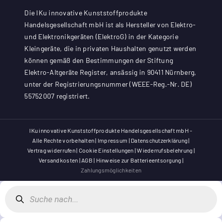
Die IKu innovative Kunststoffprodukte
Handelsgesellschaft mbH ist als Hersteller von Elektro-
und Elektronikgeräten (ElektroG) in der Kategorie
Kleingeräte, die in privaten Haushalten genutzt werden
können gemäß den Bestimmungen der Stiftung
Elektro-Altgeräte Register, ansässig in 90411 Nürnberg,
unter der Registrierungsnummer (WEEE-Reg.-Nr. DE)
55752007 registriert.
IKu innovative Kunststoffprodukte Handelsgesellschaft mbH -
Alle Rechte vorbehalten |
Impressum
|
Datenschutzerklärung
|
Vertrag widerrufen
|
Cookie Einstellungen
|
Wiederrufsbelehrung
|
Versandkosten
|
AGB
|
Hinweise zur Batterieentsorgung
|
Zahlungsmöglichkeiten
Products
search